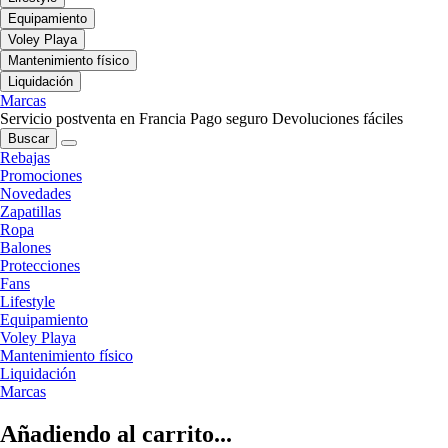
Equipamiento
Voley Playa
Mantenimiento físico
Liquidación
Marcas
Servicio postventa en Francia
Pago seguro
Devoluciones fáciles
Buscar
Rebajas
Promociones
Novedades
Zapatillas
Ropa
Balones
Protecciones
Fans
Lifestyle
Equipamiento
Voley Playa
Mantenimiento físico
Liquidación
Marcas
Añadiendo al carrito...