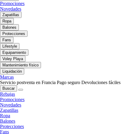
Promociones
Novedades
Zapatillas
Ropa
Balones
Protecciones
Fans
Lifestyle
Equipamiento
Voley Playa
Mantenimiento físico
Liquidación
Marcas
Servicio postventa en Francia
Pago seguro
Devoluciones fáciles
Buscar
Rebajas
Promociones
Novedades
Zapatillas
Ropa
Balones
Protecciones
Fans