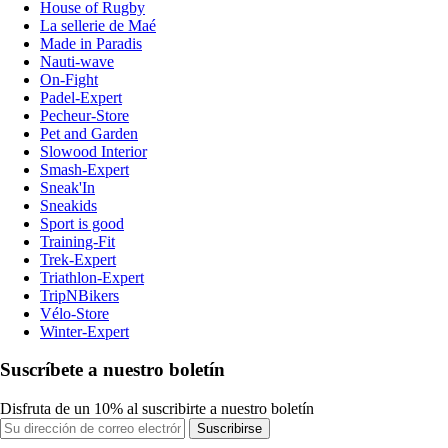
House of Rugby
La sellerie de Maé
Made in Paradis
Nauti-wave
On-Fight
Padel-Expert
Pecheur-Store
Pet and Garden
Slowood Interior
Smash-Expert
Sneak'In
Sneakids
Sport is good
Training-Fit
Trek-Expert
Triathlon-Expert
TripNBikers
Vélo-Store
Winter-Expert
Suscríbete a nuestro boletín
Disfruta de un 10% al suscribirte a nuestro boletín
Suscribirse