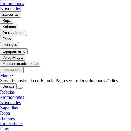
Promociones
Novedades
Zapatillas
Ropa
Balones
Protecciones
Fans
Lifestyle
Equipamiento
Voley Playa
Mantenimiento físico
Liquidación
Marcas
Servicio postventa en Francia
Pago seguro
Devoluciones fáciles
Buscar
Rebajas
Promociones
Novedades
Zapatillas
Ropa
Balones
Protecciones
Fans