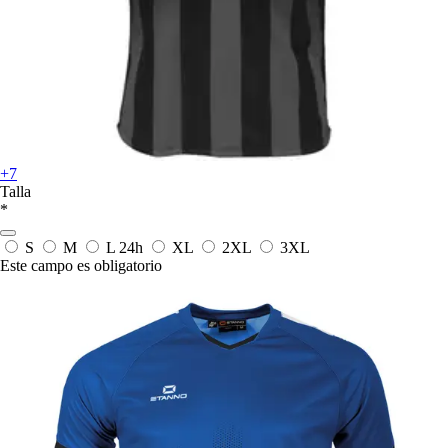
+7
Talla
*
S
M
L
24h
XL
2XL
3XL
Este campo es obligatorio