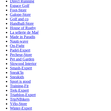
Direct Running
Espace Golf
Foot-Store
Galope-Store
Golf and co
Handball-Store
House of Rugby
La sellerie de Maé
Made in Paradis
Nauti-wave
On-Fight
Padel-Expert
Pecheur-Store
Pet and Garden
Slowood Interior
Smash-Expert
Sneak'In
Sneakids
Sport is good
Training-Fit
Trek-Expert
Triathlon-Expert
TripNBikers
Vélo-Store
Winter-Expert