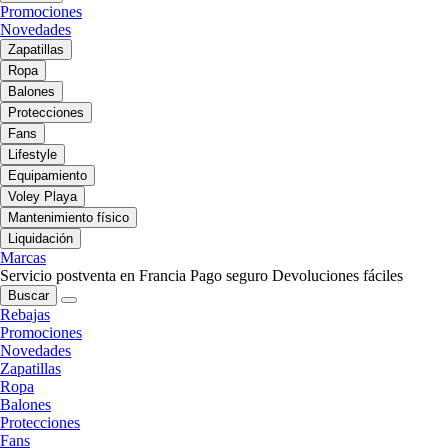
Promociones
Novedades
Zapatillas
Ropa
Balones
Protecciones
Fans
Lifestyle
Equipamiento
Voley Playa
Mantenimiento físico
Liquidación
Marcas
Servicio postventa en Francia
Pago seguro
Devoluciones fáciles
Buscar
Rebajas
Promociones
Novedades
Zapatillas
Ropa
Balones
Protecciones
Fans