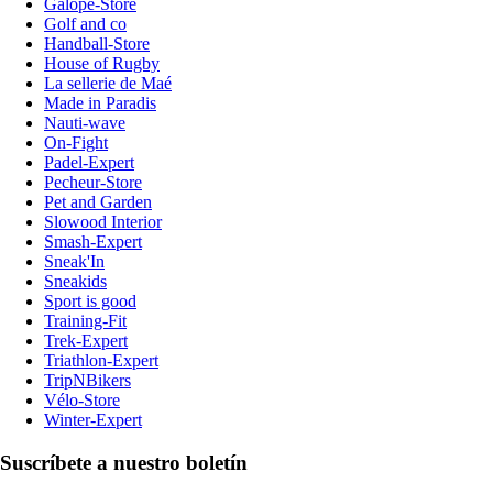
Galope-Store
Golf and co
Handball-Store
House of Rugby
La sellerie de Maé
Made in Paradis
Nauti-wave
On-Fight
Padel-Expert
Pecheur-Store
Pet and Garden
Slowood Interior
Smash-Expert
Sneak'In
Sneakids
Sport is good
Training-Fit
Trek-Expert
Triathlon-Expert
TripNBikers
Vélo-Store
Winter-Expert
Suscríbete a nuestro boletín