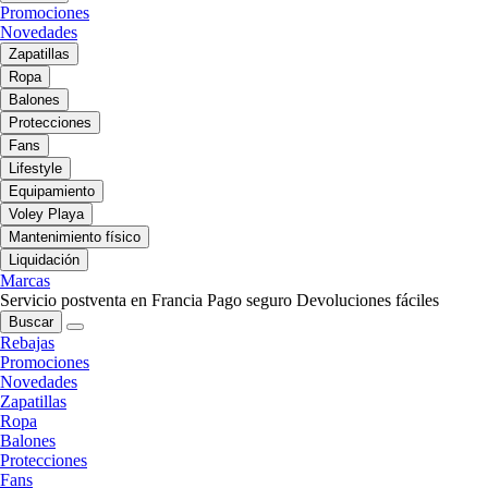
Promociones
Novedades
Zapatillas
Ropa
Balones
Protecciones
Fans
Lifestyle
Equipamiento
Voley Playa
Mantenimiento físico
Liquidación
Marcas
Servicio postventa en Francia
Pago seguro
Devoluciones fáciles
Buscar
Rebajas
Promociones
Novedades
Zapatillas
Ropa
Balones
Protecciones
Fans