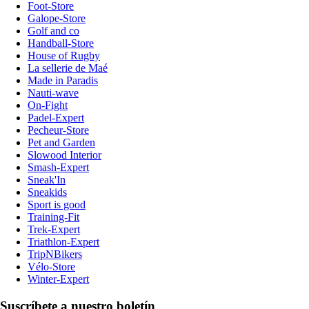
Foot-Store
Galope-Store
Golf and co
Handball-Store
House of Rugby
La sellerie de Maé
Made in Paradis
Nauti-wave
On-Fight
Padel-Expert
Pecheur-Store
Pet and Garden
Slowood Interior
Smash-Expert
Sneak'In
Sneakids
Sport is good
Training-Fit
Trek-Expert
Triathlon-Expert
TripNBikers
Vélo-Store
Winter-Expert
Suscríbete a nuestro boletín