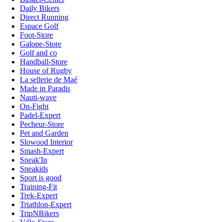
Daily Bikers
Direct Running
Espace Golf
Foot-Store
Galope-Store
Golf and co
Handball-Store
House of Rugby
La sellerie de Maé
Made in Paradis
Nauti-wave
On-Fight
Padel-Expert
Pecheur-Store
Pet and Garden
Slowood Interior
Smash-Expert
Sneak'In
Sneakids
Sport is good
Training-Fit
Trek-Expert
Triathlon-Expert
TripNBikers