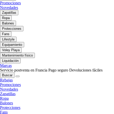
Promociones
Novedades
Zapatillas
Ropa
Balones
Protecciones
Fans
Lifestyle
Equipamiento
Voley Playa
Mantenimiento físico
Liquidación
Marcas
Servicio postventa en Francia
Pago seguro
Devoluciones fáciles
Buscar
Rebajas
Promociones
Novedades
Zapatillas
Ropa
Balones
Protecciones
Fans