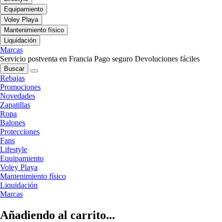
Equipamiento
Voley Playa
Mantenimiento físico
Liquidación
Marcas
Servicio postventa en Francia
Pago seguro
Devoluciones fáciles
Buscar
Rebajas
Promociones
Novedades
Zapatillas
Ropa
Balones
Protecciones
Fans
Lifestyle
Equipamiento
Voley Playa
Mantenimiento físico
Liquidación
Marcas
Añadiendo al carrito...