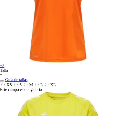
+8
Talla
*
Guía de tallas
XS
S
M
L
XL
Este campo es obligatorio