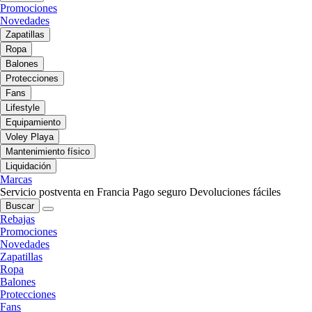
Promociones
Novedades
Zapatillas
Ropa
Balones
Protecciones
Fans
Lifestyle
Equipamiento
Voley Playa
Mantenimiento físico
Liquidación
Marcas
Servicio postventa en Francia
Pago seguro
Devoluciones fáciles
Buscar
Rebajas
Promociones
Novedades
Zapatillas
Ropa
Balones
Protecciones
Fans