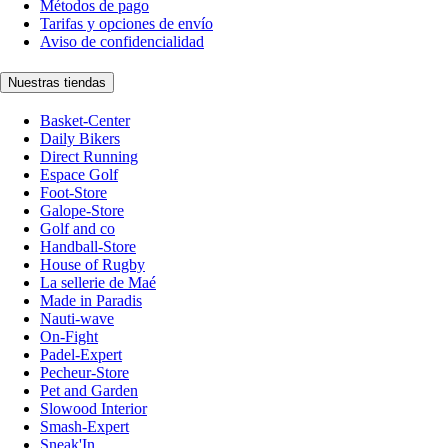
Métodos de pago
Tarifas y opciones de envío
Aviso de confidencialidad
Nuestras tiendas
Basket-Center
Daily Bikers
Direct Running
Espace Golf
Foot-Store
Galope-Store
Golf and co
Handball-Store
House of Rugby
La sellerie de Maé
Made in Paradis
Nauti-wave
On-Fight
Padel-Expert
Pecheur-Store
Pet and Garden
Slowood Interior
Smash-Expert
Sneak'In