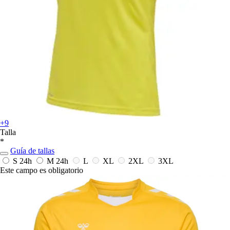
+9
Talla
*
Guía de tallas
S
24h
M
24h
L
XL
2XL
3XL
Este campo es obligatorio