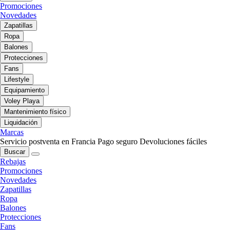
Promociones
Novedades
Zapatillas
Ropa
Balones
Protecciones
Fans
Lifestyle
Equipamiento
Voley Playa
Mantenimiento físico
Liquidación
Marcas
Servicio postventa en Francia
Pago seguro
Devoluciones fáciles
Buscar
Rebajas
Promociones
Novedades
Zapatillas
Ropa
Balones
Protecciones
Fans