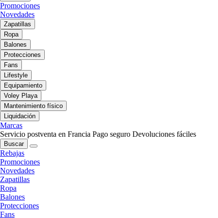
Promociones
Novedades
Zapatillas
Ropa
Balones
Protecciones
Fans
Lifestyle
Equipamiento
Voley Playa
Mantenimiento físico
Liquidación
Marcas
Servicio postventa en Francia
Pago seguro
Devoluciones fáciles
Buscar
Rebajas
Promociones
Novedades
Zapatillas
Ropa
Balones
Protecciones
Fans