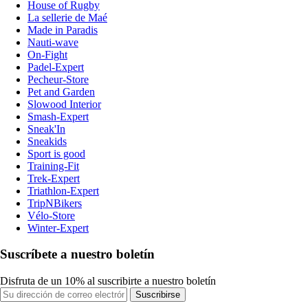
House of Rugby
La sellerie de Maé
Made in Paradis
Nauti-wave
On-Fight
Padel-Expert
Pecheur-Store
Pet and Garden
Slowood Interior
Smash-Expert
Sneak'In
Sneakids
Sport is good
Training-Fit
Trek-Expert
Triathlon-Expert
TripNBikers
Vélo-Store
Winter-Expert
Suscríbete a nuestro boletín
Disfruta de un 10% al suscribirte a nuestro boletín
Suscribirse