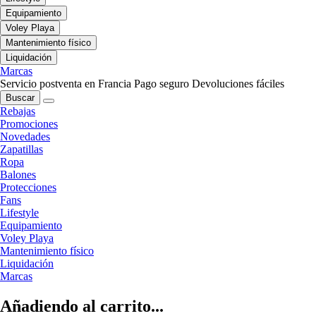
Equipamiento
Voley Playa
Mantenimiento físico
Liquidación
Marcas
Servicio postventa en Francia
Pago seguro
Devoluciones fáciles
Buscar
Rebajas
Promociones
Novedades
Zapatillas
Ropa
Balones
Protecciones
Fans
Lifestyle
Equipamiento
Voley Playa
Mantenimiento físico
Liquidación
Marcas
Añadiendo al carrito...