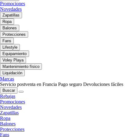
Promociones
Novedades
Zapatillas
Ropa
Balones
Protecciones
Fans
Lifestyle
Equipamiento
Voley Playa
Mantenimiento físico
Liquidación
Marcas
Servicio postventa en Francia
Pago seguro
Devoluciones fáciles
Buscar
Rebajas
Promociones
Novedades
Zapatillas
Ropa
Balones
Protecciones
Fans