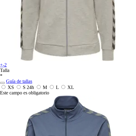
+-2
Talla
*
Guía de tallas
XS
S
24h
M
L
XL
Este campo es obligatorio