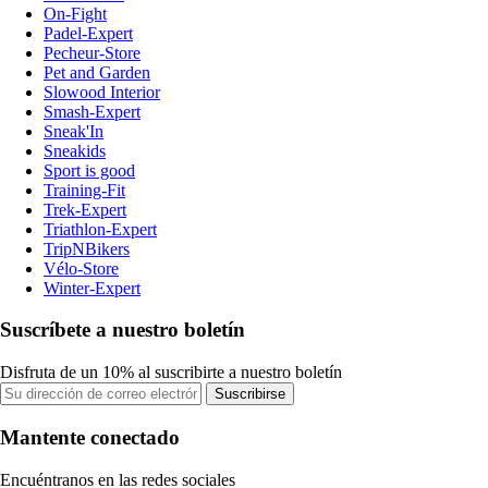
On-Fight
Padel-Expert
Pecheur-Store
Pet and Garden
Slowood Interior
Smash-Expert
Sneak'In
Sneakids
Sport is good
Training-Fit
Trek-Expert
Triathlon-Expert
TripNBikers
Vélo-Store
Winter-Expert
Suscríbete a nuestro boletín
Disfruta de un 10% al suscribirte a nuestro boletín
Suscribirse
Mantente conectado
Encuéntranos en las redes sociales