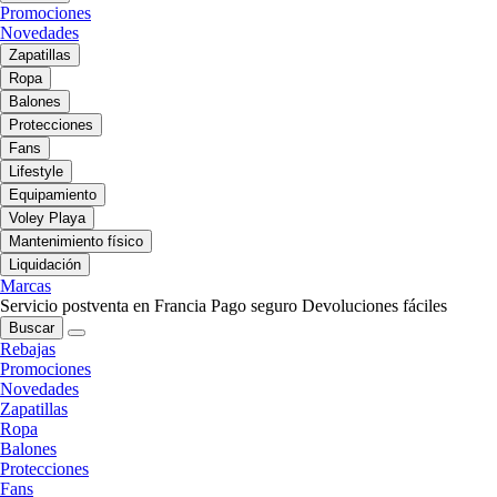
Promociones
Novedades
Zapatillas
Ropa
Balones
Protecciones
Fans
Lifestyle
Equipamiento
Voley Playa
Mantenimiento físico
Liquidación
Marcas
Servicio postventa en Francia
Pago seguro
Devoluciones fáciles
Buscar
Rebajas
Promociones
Novedades
Zapatillas
Ropa
Balones
Protecciones
Fans