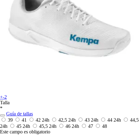
+-2
Talla
*
Guía de tallas
39
41
42
24h
42,5
24h
43
24h
44
24h
44,5
24h
45
24h
45,5
24h
46
24h
47
48
Este campo es obligatorio