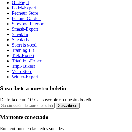
On-Fight
Padel-Expert
Pecheur-Store
Pet and Garden
Slowood Interior
Smash-Expert
Sneak'In
Sneakids
Sport is good
Training-Fit
Trek-Expert
Triathlon-Expert
TripNBikers
Vélo-Store
Winter-Expert
Suscríbete a nuestro boletín
Disfruta de un 10% al suscribirte a nuestro boletín
Suscribirse
Mantente conectado
Encuéntranos en las redes sociales