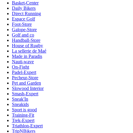
Basket-Center
Daily Bikers
Direct Running
Espace Golf
Foot-Store
Galope-Store
Golf and co
Handball-Store
House of Rugby
La sellerie de Maé
Made in Paradis
Nauti-wave
On-Fight
Padel-Expert
Pecheur-Store
Pet and Garden
Slowood Interior
Smash-Expert
Sneak'In
Sneakids
Sport is good
Training-Fit
Trek-Expert
Triathlon-Expert
TripNBikers