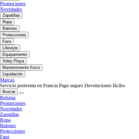
Promociones
Novedades
Zapatillas
Ropa
Balones
Protecciones
Fans
Lifestyle
Equipamiento
Voley Playa
Mantenimiento físico
Liquidación
Marcas
Servicio postventa en Francia
Pago seguro
Devoluciones fáciles
Buscar
Rebajas
Promociones
Novedades
Zapatillas
Ropa
Balones
Protecciones
Fans