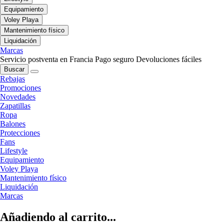
Equipamiento
Voley Playa
Mantenimiento físico
Liquidación
Marcas
Servicio postventa en Francia
Pago seguro
Devoluciones fáciles
Buscar
Rebajas
Promociones
Novedades
Zapatillas
Ropa
Balones
Protecciones
Fans
Lifestyle
Equipamiento
Voley Playa
Mantenimiento físico
Liquidación
Marcas
Añadiendo al carrito...