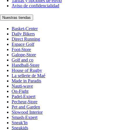
Tarifas y opciones de envío
Aviso de confidencialidad
Nuestras tiendas
Basket-Center
Daily Bikers
Direct Running
Espace Golf
Foot-Store
Galope-Store
Golf and co
Handball-Store
House of Rugby
La sellerie de Maé
Made in Paradis
Nauti-wave
On-Fight
Padel-Expert
Pecheur-Store
Pet and Garden
Slowood Interior
Smash-Expert
Sneak'In
Sneakids