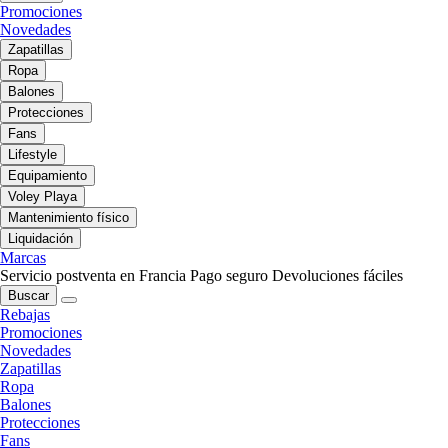
Promociones
Novedades
Zapatillas
Ropa
Balones
Protecciones
Fans
Lifestyle
Equipamiento
Voley Playa
Mantenimiento físico
Liquidación
Marcas
Servicio postventa en Francia
Pago seguro
Devoluciones fáciles
Buscar
Rebajas
Promociones
Novedades
Zapatillas
Ropa
Balones
Protecciones
Fans