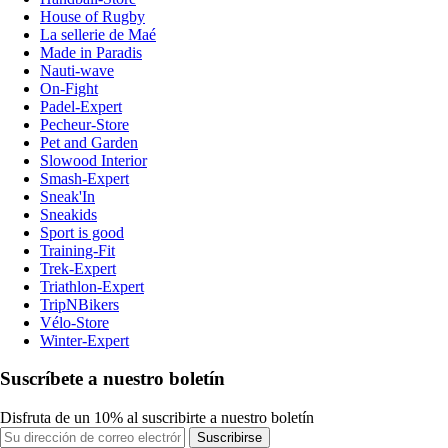
House of Rugby
La sellerie de Maé
Made in Paradis
Nauti-wave
On-Fight
Padel-Expert
Pecheur-Store
Pet and Garden
Slowood Interior
Smash-Expert
Sneak'In
Sneakids
Sport is good
Training-Fit
Trek-Expert
Triathlon-Expert
TripNBikers
Vélo-Store
Winter-Expert
Suscríbete a nuestro boletín
Disfruta de un 10% al suscribirte a nuestro boletín
Suscribirse