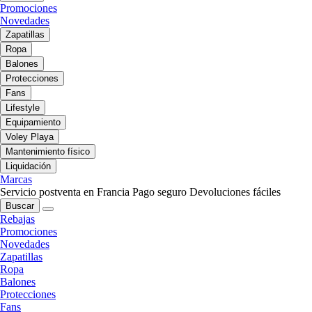
Promociones
Novedades
Zapatillas
Ropa
Balones
Protecciones
Fans
Lifestyle
Equipamiento
Voley Playa
Mantenimiento físico
Liquidación
Marcas
Servicio postventa en Francia
Pago seguro
Devoluciones fáciles
Buscar
Rebajas
Promociones
Novedades
Zapatillas
Ropa
Balones
Protecciones
Fans