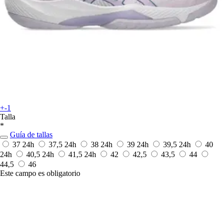
+-1
Talla
*
Guía de tallas
37
24h
37,5
24h
38
24h
39
24h
39,5
24h
40
24h
40,5
24h
41,5
24h
42
42,5
43,5
44
44,5
46
Este campo es obligatorio