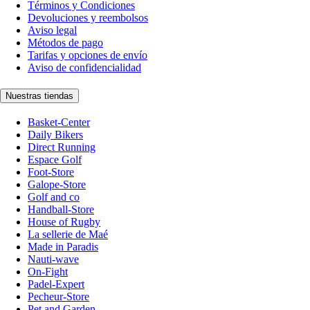
Términos y Condiciones
Devoluciones y reembolsos
Aviso legal
Métodos de pago
Tarifas y opciones de envío
Aviso de confidencialidad
Nuestras tiendas
Basket-Center
Daily Bikers
Direct Running
Espace Golf
Foot-Store
Galope-Store
Golf and co
Handball-Store
House of Rugby
La sellerie de Maé
Made in Paradis
Nauti-wave
On-Fight
Padel-Expert
Pecheur-Store
Pet and Garden