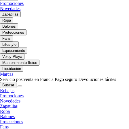
Promociones
Novedades
Zapatillas
Ropa
Balones
Protecciones
Fans
Lifestyle
Equipamiento
Voley Playa
Mantenimiento físico
Liquidación
Marcas
Servicio postventa en Francia
Pago seguro
Devoluciones fáciles
Buscar
Rebajas
Promociones
Novedades
Zapatillas
Ropa
Balones
Protecciones
Fans