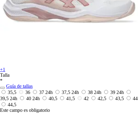
+1
Talla
*
Guía de tallas
35,5
36
37
24h
37,5
24h
38
24h
39
24h
39,5
24h
40
24h
40,5
41,5
42
42,5
43,5
44
44,5
Este campo es obligatorio