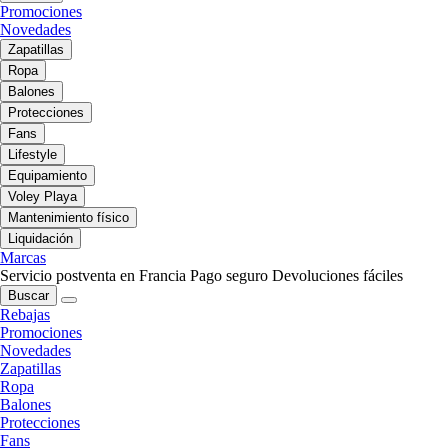
Promociones
Novedades
Zapatillas
Ropa
Balones
Protecciones
Fans
Lifestyle
Equipamiento
Voley Playa
Mantenimiento físico
Liquidación
Marcas
Servicio postventa en Francia
Pago seguro
Devoluciones fáciles
Buscar
Rebajas
Promociones
Novedades
Zapatillas
Ropa
Balones
Protecciones
Fans