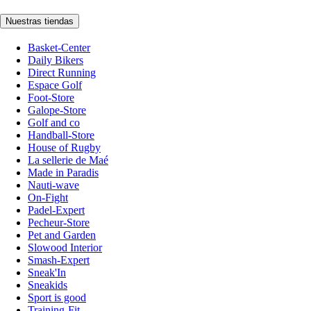
Nuestras tiendas
Basket-Center
Daily Bikers
Direct Running
Espace Golf
Foot-Store
Galope-Store
Golf and co
Handball-Store
House of Rugby
La sellerie de Maé
Made in Paradis
Nauti-wave
On-Fight
Padel-Expert
Pecheur-Store
Pet and Garden
Slowood Interior
Smash-Expert
Sneak'In
Sneakids
Sport is good
Training-Fit