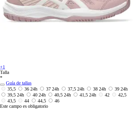
+1
Talla
*
Guía de tallas
35,5
36
24h
37
24h
37,5
24h
38
24h
39
24h
39,5
24h
40
24h
40,5
24h
41,5
24h
42
42,5
43,5
44
44,5
46
Este campo es obligatorio