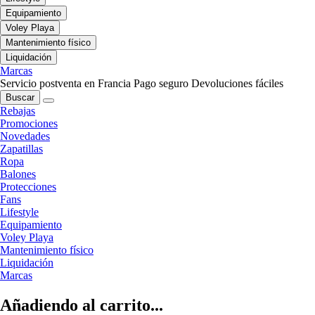
Equipamiento
Voley Playa
Mantenimiento físico
Liquidación
Marcas
Servicio postventa en Francia
Pago seguro
Devoluciones fáciles
Buscar
Rebajas
Promociones
Novedades
Zapatillas
Ropa
Balones
Protecciones
Fans
Lifestyle
Equipamiento
Voley Playa
Mantenimiento físico
Liquidación
Marcas
Añadiendo al carrito...