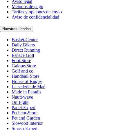
Aviso legal
Métodos de pago
Tarifas y opciones de envío
Aviso de confidencialidad
Nuestras tiendas
Basket-Center
Daily Bikers
Direct Running
Espace Golf
Foot-Store
Galope-Store
Golf and co
Handball-Store
House of Rugby
La sellerie de Maé
Made in Paradis
Nauti-wave
On-Fight
Padel-Expert
Pecheur-Store
Pet and Garden
Slowood Interior
Smash-Expert