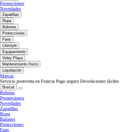
Promociones
Novedades
Zapatillas
Ropa
Balones
Protecciones
Fans
Lifestyle
Equipamiento
Voley Playa
Mantenimiento físico
Liquidación
Marcas
Servicio postventa en Francia
Pago seguro
Devoluciones fáciles
Buscar
Rebajas
Promociones
Novedades
Zapatillas
Ropa
Balones
Protecciones
Fans