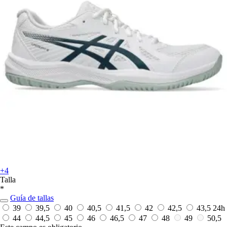
+4
Talla
*
Guía de tallas
39
39,5
40
40,5
41,5
42
42,5
43,5
24h
44
44,5
45
46
46,5
47
48
49
50,5