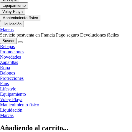
Equipamiento
Voley Playa
Mantenimiento físico
Liquidación
Marcas
Servicio postventa en Francia
Pago seguro
Devoluciones fáciles
Buscar
Rebajas
Promociones
Novedades
Zapatillas
Ropa
Balones
Protecciones
Fans
Lifestyle
Equipamiento
Voley Playa
Mantenimiento físico
Liquidación
Marcas
Añadiendo al carrito...