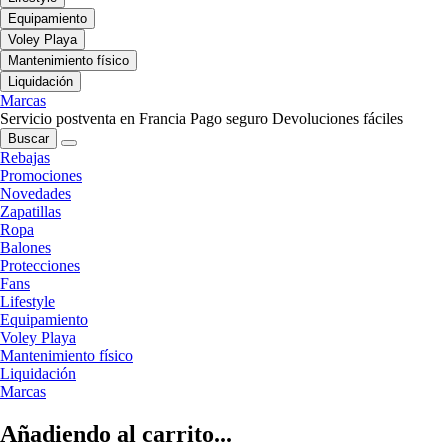
Equipamiento
Voley Playa
Mantenimiento físico
Liquidación
Marcas
Servicio postventa en Francia
Pago seguro
Devoluciones fáciles
Buscar
Rebajas
Promociones
Novedades
Zapatillas
Ropa
Balones
Protecciones
Fans
Lifestyle
Equipamiento
Voley Playa
Mantenimiento físico
Liquidación
Marcas
Añadiendo al carrito...