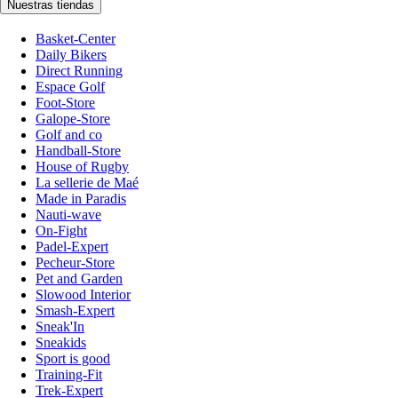
Nuestras tiendas
Basket-Center
Daily Bikers
Direct Running
Espace Golf
Foot-Store
Galope-Store
Golf and co
Handball-Store
House of Rugby
La sellerie de Maé
Made in Paradis
Nauti-wave
On-Fight
Padel-Expert
Pecheur-Store
Pet and Garden
Slowood Interior
Smash-Expert
Sneak'In
Sneakids
Sport is good
Training-Fit
Trek-Expert