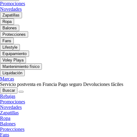
Promociones
Novedades
Zapatillas
Ropa
Balones
Protecciones
Fans
Lifestyle
Equipamiento
Voley Playa
Mantenimiento físico
Liquidación
Marcas
Servicio postventa en Francia
Pago seguro
Devoluciones fáciles
Buscar
Rebajas
Promociones
Novedades
Zapatillas
Ropa
Balones
Protecciones
Fans