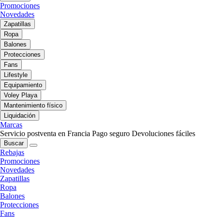
Promociones
Novedades
Zapatillas
Ropa
Balones
Protecciones
Fans
Lifestyle
Equipamiento
Voley Playa
Mantenimiento físico
Liquidación
Marcas
Servicio postventa en Francia
Pago seguro
Devoluciones fáciles
Buscar
Rebajas
Promociones
Novedades
Zapatillas
Ropa
Balones
Protecciones
Fans