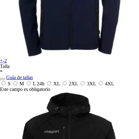
+-2
Talla
*
Guía de tallas
S
M
L
24h
XL
2XL
3XL
4XL
Este campo es obligatorio