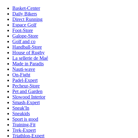
Basket-Center
Daily Bikers
Direct Running
Espace Golf
Foot-Store
Galope-Store
Golf and co
Handball-Store
House of Rugby
La sellerie de Maé
Made in Paradis
Nauti-wave
On-Fight
Padel-Expert
Pecheur-Store
Pet and Garden
Slowood Interior
Smash-Expert
Sneak'In
Sneakids
Sport is good
Training-Fit
Trek-Expert
Triathlon-Expert