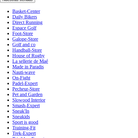
Basket-Center
Daily Bikers
Direct Running
Espace Golf
Foot-Store
Galope-Store
Golf and co
Handball-Store
House of Rugby
La sellerie de Maé
Made in Paradis
Nauti-wave
On-Fight
Padel-Expert
Pecheur-Store
Pet and Garden
Slowood Interior
Smash-Expert
Sneak'In
Sneakids
Sport is good
Training-Fit
Trek-Expert