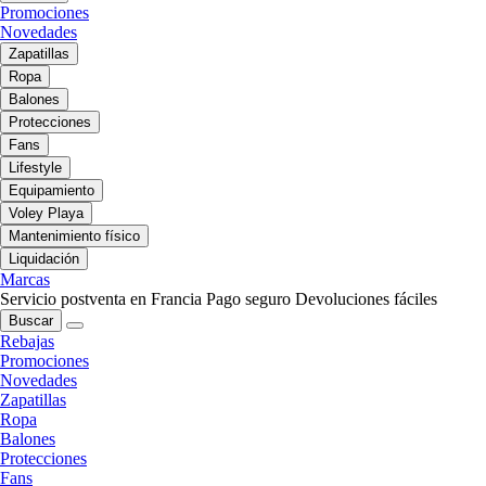
Promociones
Novedades
Zapatillas
Ropa
Balones
Protecciones
Fans
Lifestyle
Equipamiento
Voley Playa
Mantenimiento físico
Liquidación
Marcas
Servicio postventa en Francia
Pago seguro
Devoluciones fáciles
Buscar
Rebajas
Promociones
Novedades
Zapatillas
Ropa
Balones
Protecciones
Fans