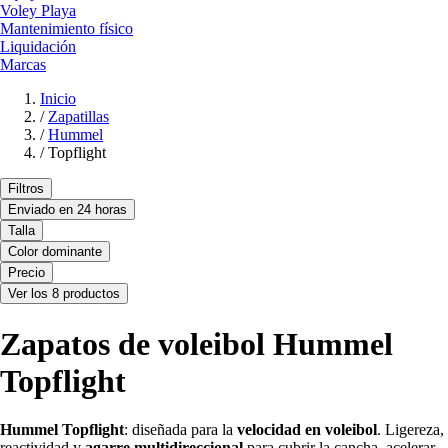
Voley Playa
Mantenimiento físico
Liquidación
Marcas
Inicio
/
Zapatillas
/
Hummel
/
Topflight
Filtros
Enviado en 24 horas
Talla
Color dominante
Precio
Ver los 8 productos
Zapatos de voleibol Hummel
Topflight
Hummel
Topflight
: diseñada para la
velocidad en voleibol
. Ligereza,
reactividad y
agarre multidireccional
para cubrir la cancha, acelerar