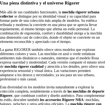
Una pieza distintiva y el universo Rigorer
Más allá de sus cualidades funcionales, la
mochila rigorer urbana
collector
se distingue por su identidad visual y su capacidad para
formar parte de una colección más amplia de modelos. Su estética
refinada y moderna la convierte en una pieza que se aprecia llevar
regularmente, al mismo tiempo que afirma un estilo personal. La
combinación de ergonomía, confort y durabilidad otorga a la mochila
una dimensión casi de colección, donde el objeto se convierte en un
elemento reconocible y apreciado con el tiempo.
La gama RIGORER también ofrece otros modelos que exploran
diferentes colores y usos. Las mochilas en azul o verde enfatizan
ambientes más dinámicos o naturales, mientras que el modelo Rosa
expresa suavidad y modernidad. Cada versión comparte el mismo nivel
de
mochila rigorer cualidad
y atención a los detalles, pero ofrece una
experiencia sensorial y visual única. Las variaciones permiten
adaptarse a los deseos y necesidades, ya sea para un uso urbano,
profesional o más casual.
Esta diversidad en los modelos invita naturalmente a explorar la
colección completa, notablemente a través de
las mochilas de deporte
Rigorer
, que combinan confort y diseño auténtico. Para complementar
tu estilo, descubre también
los accesorios Rigorer NBA
: mochilas,
balones, peluches y otros artículos oficiales. La
mochila rigorer con