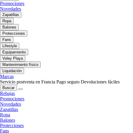
Promociones
Novedades
Zapatillas
Ropa
Balones
Protecciones
Fans
Lifestyle
Equipamiento
Voley Playa
Mantenimiento físico
Liquidación
Marcas
Servicio postventa en Francia
Pago seguro
Devoluciones fáciles
Buscar
Rebajas
Promociones
Novedades
Zapatillas
Ropa
Balones
Protecciones
Fans