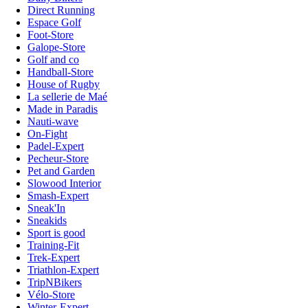
Direct Running
Espace Golf
Foot-Store
Galope-Store
Golf and co
Handball-Store
House of Rugby
La sellerie de Maé
Made in Paradis
Nauti-wave
On-Fight
Padel-Expert
Pecheur-Store
Pet and Garden
Slowood Interior
Smash-Expert
Sneak'In
Sneakids
Sport is good
Training-Fit
Trek-Expert
Triathlon-Expert
TripNBikers
Vélo-Store
Winter-Expert