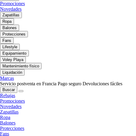
Promociones
Novedades
Zapatillas
Ropa
Balones
Protecciones
Fans
Lifestyle
Equipamiento
Voley Playa
Mantenimiento físico
Liquidación
Marcas
Servicio postventa en Francia
Pago seguro
Devoluciones fáciles
Buscar
Rebajas
Promociones
Novedades
Zapatillas
Ropa
Balones
Protecciones
Fans