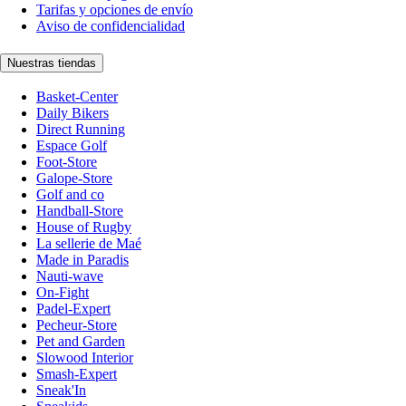
Tarifas y opciones de envío
Aviso de confidencialidad
Nuestras tiendas
Basket-Center
Daily Bikers
Direct Running
Espace Golf
Foot-Store
Galope-Store
Golf and co
Handball-Store
House of Rugby
La sellerie de Maé
Made in Paradis
Nauti-wave
On-Fight
Padel-Expert
Pecheur-Store
Pet and Garden
Slowood Interior
Smash-Expert
Sneak'In