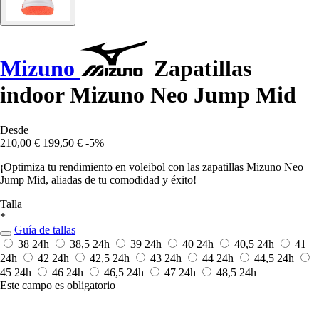
Mizuno
Zapatillas
indoor Mizuno Neo Jump Mid
Desde
210,00 €
199,50 €
-5%
¡Optimiza tu rendimiento en voleibol con las zapatillas Mizuno Neo
Jump Mid, aliadas de tu comodidad y éxito!
Talla
*
Guía de tallas
38
24h
38,5
24h
39
24h
40
24h
40,5
24h
41
24h
42
24h
42,5
24h
43
24h
44
24h
44,5
24h
45
24h
46
24h
46,5
24h
47
24h
48,5
24h
Este campo es obligatorio