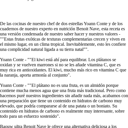
De las cocinas de nuestro chef de dos estrellas Yoann Conte y de los
cuadernos de nuestro experto en nutrición Benoit Nave, esta receta es
una versión condensada de nuestro saber hacer y nuestros valores -
""Estas frutas exóticas de texturas complementarias crecen y viven en
el mismo lugar, en un clima tropical. Inevitablemente, esto les confiere
una complicidad natural ligada a su tierra natal"".
Yoann Conte - ""El kiwi está ahí para equilibrar. Los plátanos se
oxidan y se vuelven marrones si no se les añade vitamina C, que es
muy rica en antioxidantes. El kiwi, mucho más rico en vitamina C que
la naranja, aporta armonía al conjunto".
Yoann Conte - ""El plátano no es una fruta, es un almidón porque
contiene mucha menos agua que una fruta más tradicional. Pero como
hacemos puré nuestros ingredientes sin añadir nada más, acabamos con
una preparación que tiene un contenido en hidratos de carbono muy
elevado, que podría compararse al de una patata o un boniato. Su
contenido en hidratos de carbono es realmente muy interesante, sobre
todo para un esfuerzo sostenido".
Baouw ultra Benoit Nave le ofrece una alternativa deliciosa a los