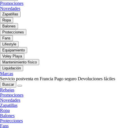
Promociones
Novedades
Zapatillas
Ropa
Balones
Protecciones
Fans
Lifestyle
Equipamiento
Voley Playa
Mantenimiento físico
Liquidación
Marcas
Servicio postventa en Francia
Pago seguro
Devoluciones fáciles
Buscar
Rebajas
Promociones
Novedades
Zapatillas
Ropa
Balones
Protecciones
Fans