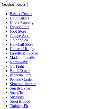
Nuestras tiendas
Basket-Center
Daily Bikers
Direct Running
Espace Golf
Foot-Store
Galope-Store
Golf and co
Handball-Store
House of Rugby
La sellerie de Maé
Made in Paradis
Nauti-wave
On-Fight
Padel-Expert
Pecheur-Store
Pet and Garden
Slowood Interior
Smash-Expert
Sneak'In
Sneakids
Sport is good
Training-Fit