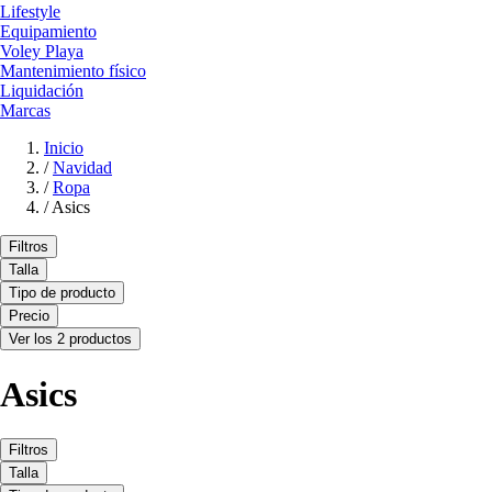
Lifestyle
Equipamiento
Voley Playa
Mantenimiento físico
Liquidación
Marcas
Inicio
/
Navidad
/
Ropa
/
Asics
Filtros
Talla
Tipo de producto
Precio
Ver los 2 productos
Asics
Filtros
Talla