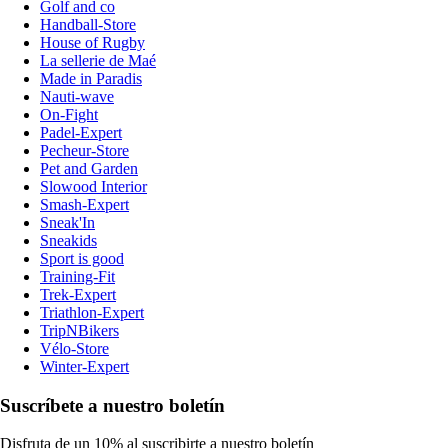
Golf and co
Handball-Store
House of Rugby
La sellerie de Maé
Made in Paradis
Nauti-wave
On-Fight
Padel-Expert
Pecheur-Store
Pet and Garden
Slowood Interior
Smash-Expert
Sneak'In
Sneakids
Sport is good
Training-Fit
Trek-Expert
Triathlon-Expert
TripNBikers
Vélo-Store
Winter-Expert
Suscríbete a nuestro boletín
Disfruta de un 10% al suscribirte a nuestro boletín