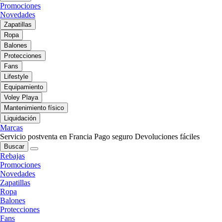
Promociones
Novedades
Zapatillas
Ropa
Balones
Protecciones
Fans
Lifestyle
Equipamiento
Voley Playa
Mantenimiento físico
Liquidación
Marcas
Servicio postventa en Francia
Pago seguro
Devoluciones fáciles
Buscar
Rebajas
Promociones
Novedades
Zapatillas
Ropa
Balones
Protecciones
Fans