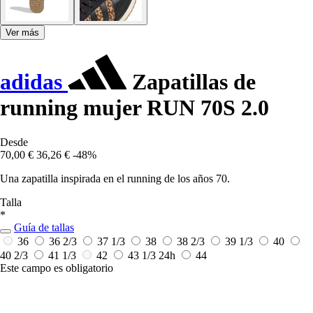
Ver más
adidas
Zapatillas de
running mujer RUN 70S 2.0
Desde
70,00 €
36,26 €
-48%
Una zapatilla inspirada en el running de los años 70.
Talla
*
Guía de tallas
36
36 2/3
37 1/3
38
38 2/3
39 1/3
40
40 2/3
41 1/3
42
43 1/3
24h
44
Este campo es obligatorio