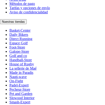
Métodos de pago
Tarifas y opciones de envío
Aviso de confidencialidad
Nuestras tiendas
Basket-Center
Daily Bikers
Direct Running
Espace Golf
Foot-Store
Galope-Store
Golf and co
Handball-Store
House of Rugby
La sellerie de Maé
Made in Paradis
Nauti-wave
On-Fight
Padel-Expert
Pecheur-Store
Pet and Garden
Slowood Interior
Smash-Expert