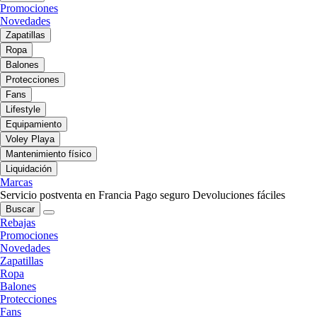
Promociones
Novedades
Zapatillas
Ropa
Balones
Protecciones
Fans
Lifestyle
Equipamiento
Voley Playa
Mantenimiento físico
Liquidación
Marcas
Servicio postventa en Francia
Pago seguro
Devoluciones fáciles
Buscar
Rebajas
Promociones
Novedades
Zapatillas
Ropa
Balones
Protecciones
Fans