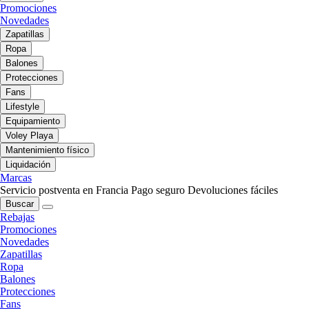
Promociones
Novedades
Zapatillas
Ropa
Balones
Protecciones
Fans
Lifestyle
Equipamiento
Voley Playa
Mantenimiento físico
Liquidación
Marcas
Servicio postventa en Francia
Pago seguro
Devoluciones fáciles
Buscar
Rebajas
Promociones
Novedades
Zapatillas
Ropa
Balones
Protecciones
Fans