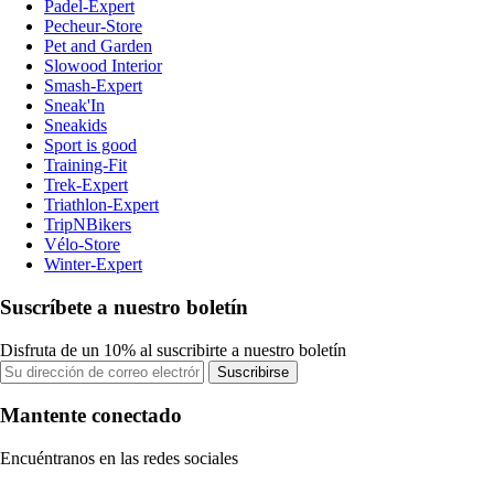
Padel-Expert
Pecheur-Store
Pet and Garden
Slowood Interior
Smash-Expert
Sneak'In
Sneakids
Sport is good
Training-Fit
Trek-Expert
Triathlon-Expert
TripNBikers
Vélo-Store
Winter-Expert
Suscríbete a nuestro boletín
Disfruta de un 10% al suscribirte a nuestro boletín
Suscribirse
Mantente conectado
Encuéntranos en las redes sociales