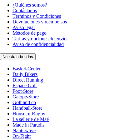
¿Quiénes somos?
Contáctanos
Términos y Condiciones
Devoluciones y reembolsos
Aviso legal
Métodos de pago
Tarifas y opciones de envío
Aviso de confidencialidad
Nuestras tiendas
Basket-Center
Daily Bikers
Direct Running
Espace Golf
Foot-Store
Galope-Store
Golf and co
Handball-Store
House of Rugby
La sellerie de Maé
Made in Paradis
Nauti-wave
On-Fight