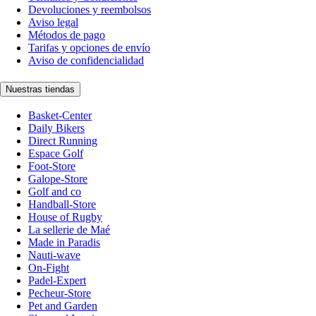
Devoluciones y reembolsos
Aviso legal
Métodos de pago
Tarifas y opciones de envío
Aviso de confidencialidad
Nuestras tiendas
Basket-Center
Daily Bikers
Direct Running
Espace Golf
Foot-Store
Galope-Store
Golf and co
Handball-Store
House of Rugby
La sellerie de Maé
Made in Paradis
Nauti-wave
On-Fight
Padel-Expert
Pecheur-Store
Pet and Garden