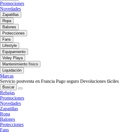
Promociones
Novedades
Zapatillas
Ropa
Balones
Protecciones
Fans
Lifestyle
Equipamiento
Voley Playa
Mantenimiento físico
Liquidación
Marcas
Servicio postventa en Francia
Pago seguro
Devoluciones fáciles
Buscar
Rebajas
Promociones
Novedades
Zapatillas
Ropa
Balones
Protecciones
Fans