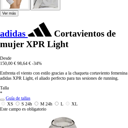
Ver más
adidas
Cortavientos de
mujer XPR Light
Desde
150,00 €
98,64 €
-34%
Enfrenta el viento con estilo gracias a la chaqueta cortaviento femenina
adidas XPR Light, el aliado perfecto para tus sesiones de running.
Talla
*
Guía de tallas
XS
S
24h
M
24h
L
XL
Este campo es obligatorio