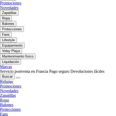
Promociones
Novedades
Zapatillas
Ropa
Balones
Protecciones
Fans
Lifestyle
Equipamiento
Voley Playa
Mantenimiento físico
Liquidación
Marcas
Servicio postventa en Francia
Pago seguro
Devoluciones fáciles
Buscar
Rebajas
Promociones
Novedades
Zapatillas
Ropa
Balones
Protecciones
Fans