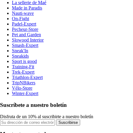
La sellerie de Maé
Made in Paradis
Nauti-wave
On-Fight
Padel-Expert
Pecheur-Store
Pet and Garden
Slowood Interior
Smash-Expert
Sneak'In
Sneakids
Sport is good
Training-Fit
Trek-Expert
Triathlon-Expert
TripNBikers
Vélo-Store
Winter-Expert
Suscríbete a nuestro boletín
Disfruta de un 10% al suscribirte a nuestro boletín
Suscribirse