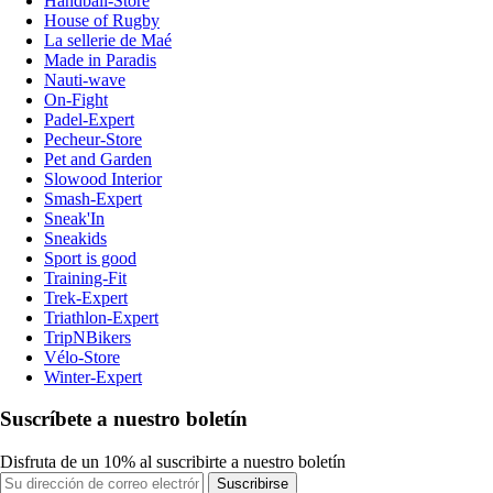
Handball-Store
House of Rugby
La sellerie de Maé
Made in Paradis
Nauti-wave
On-Fight
Padel-Expert
Pecheur-Store
Pet and Garden
Slowood Interior
Smash-Expert
Sneak'In
Sneakids
Sport is good
Training-Fit
Trek-Expert
Triathlon-Expert
TripNBikers
Vélo-Store
Winter-Expert
Suscríbete a nuestro boletín
Disfruta de un 10% al suscribirte a nuestro boletín
Suscribirse