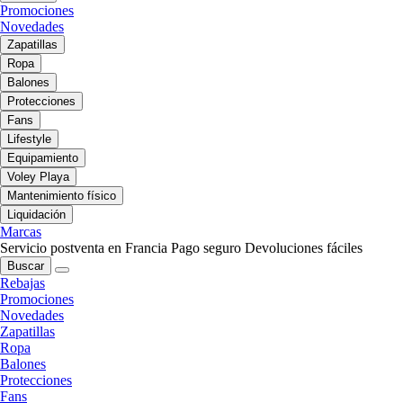
Promociones
Novedades
Zapatillas
Ropa
Balones
Protecciones
Fans
Lifestyle
Equipamiento
Voley Playa
Mantenimiento físico
Liquidación
Marcas
Servicio postventa en Francia
Pago seguro
Devoluciones fáciles
Buscar
Rebajas
Promociones
Novedades
Zapatillas
Ropa
Balones
Protecciones
Fans