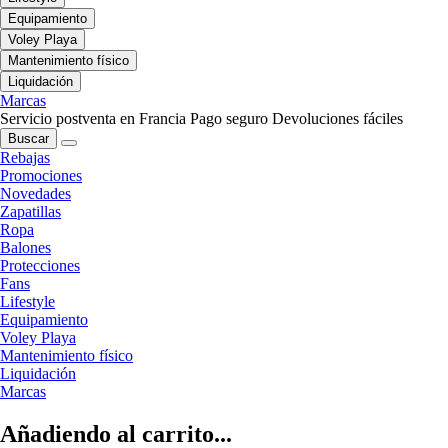
Equipamiento
Voley Playa
Mantenimiento físico
Liquidación
Marcas
Servicio postventa en Francia
Pago seguro
Devoluciones fáciles
Buscar
Rebajas
Promociones
Novedades
Zapatillas
Ropa
Balones
Protecciones
Fans
Lifestyle
Equipamiento
Voley Playa
Mantenimiento físico
Liquidación
Marcas
Añadiendo al carrito...