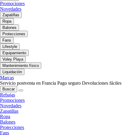
Promociones
Novedades
Zapatillas
Ropa
Balones
Protecciones
Fans
Lifestyle
Equipamiento
Voley Playa
Mantenimiento físico
Liquidación
Marcas
Servicio postventa en Francia
Pago seguro
Devoluciones fáciles
Buscar
Rebajas
Promociones
Novedades
Zapatillas
Ropa
Balones
Protecciones
Fans