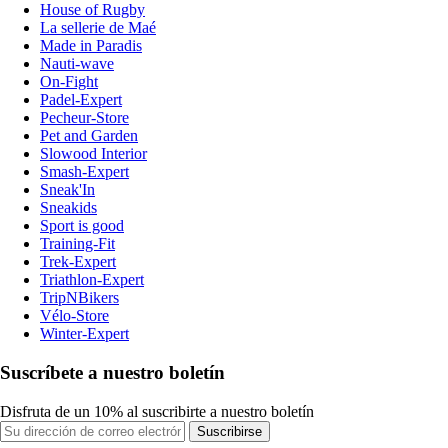
House of Rugby
La sellerie de Maé
Made in Paradis
Nauti-wave
On-Fight
Padel-Expert
Pecheur-Store
Pet and Garden
Slowood Interior
Smash-Expert
Sneak'In
Sneakids
Sport is good
Training-Fit
Trek-Expert
Triathlon-Expert
TripNBikers
Vélo-Store
Winter-Expert
Suscríbete a nuestro boletín
Disfruta de un 10% al suscribirte a nuestro boletín
Suscribirse