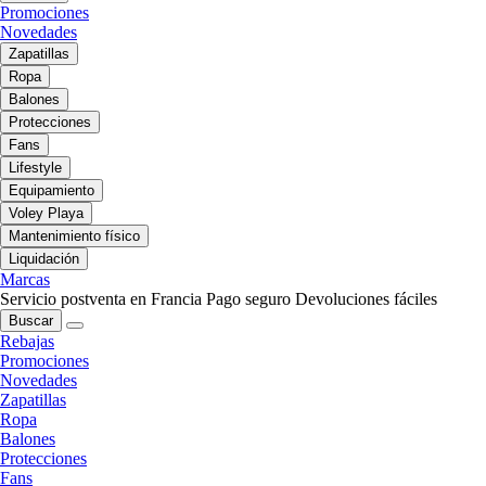
Promociones
Novedades
Zapatillas
Ropa
Balones
Protecciones
Fans
Lifestyle
Equipamiento
Voley Playa
Mantenimiento físico
Liquidación
Marcas
Servicio postventa en Francia
Pago seguro
Devoluciones fáciles
Buscar
Rebajas
Promociones
Novedades
Zapatillas
Ropa
Balones
Protecciones
Fans