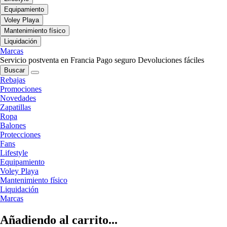
Equipamiento
Voley Playa
Mantenimiento físico
Liquidación
Marcas
Servicio postventa en Francia
Pago seguro
Devoluciones fáciles
Buscar
Rebajas
Promociones
Novedades
Zapatillas
Ropa
Balones
Protecciones
Fans
Lifestyle
Equipamiento
Voley Playa
Mantenimiento físico
Liquidación
Marcas
Añadiendo al carrito...