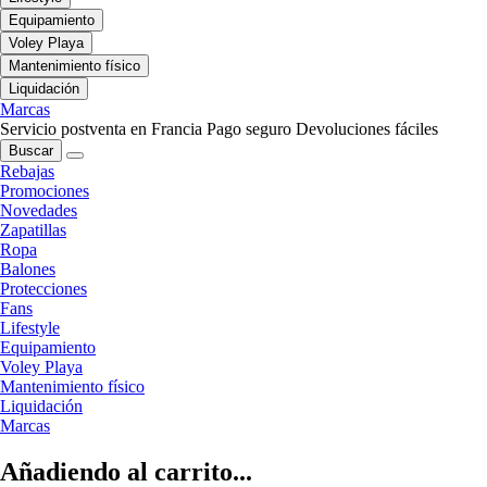
Equipamiento
Voley Playa
Mantenimiento físico
Liquidación
Marcas
Servicio postventa en Francia
Pago seguro
Devoluciones fáciles
Buscar
Rebajas
Promociones
Novedades
Zapatillas
Ropa
Balones
Protecciones
Fans
Lifestyle
Equipamiento
Voley Playa
Mantenimiento físico
Liquidación
Marcas
Añadiendo al carrito...