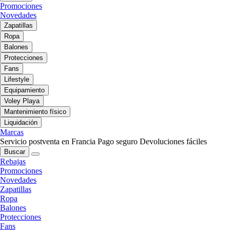
Promociones
Novedades
Zapatillas
Ropa
Balones
Protecciones
Fans
Lifestyle
Equipamiento
Voley Playa
Mantenimiento físico
Liquidación
Marcas
Servicio postventa en Francia
Pago seguro
Devoluciones fáciles
Buscar
Rebajas
Promociones
Novedades
Zapatillas
Ropa
Balones
Protecciones
Fans