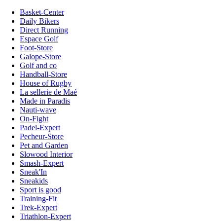
Basket-Center
Daily Bikers
Direct Running
Espace Golf
Foot-Store
Galope-Store
Golf and co
Handball-Store
House of Rugby
La sellerie de Maé
Made in Paradis
Nauti-wave
On-Fight
Padel-Expert
Pecheur-Store
Pet and Garden
Slowood Interior
Smash-Expert
Sneak'In
Sneakids
Sport is good
Training-Fit
Trek-Expert
Triathlon-Expert