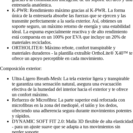
entresuela anatómica.
K-PWR: Rendimiento máximo gracias al K-PWR. La forma
única de la entresuela absorbe las fuerzas que se ejercen y las
transmite perfectamente a la suela exterior. Así, obtienes un
soporte seguro, un máximo retorno de energía y una estabilidad
ideal. La espuma especialmente reactiva y de alto rendimiento
está compuesta en un 100% por EVA que incluye un 20% de
materiales reciclados.
ORTHOLITE®: Máximo rebote, confort transpirable y
materiales duraderos - la plantilla extraíble OrthoLite® X40™ te
ofrece un apoyo perceptible en cada movimiento.
Composición exterior:
Ultra-Ligero Breath-Mesh: La tela exterior ligera y transpirable
te garantiza una sensación natural, asegura una evacuación
efectiva de la humedad del interior hacia el exterior y te ofrece
un confort máximo.
Refuerzo de Microfibra: La parte superior está reforzada con
microfibras en la zona del mediopié, el talón y los dedos,
ofreciendo una adherencia segura durante movimientos potentes
y rápidos.
DYNAMIC SOFT FIT 2.0: Malla 3D flexible de alta elasticidad
- para un ajuste suave que se adapta a tus movimientos sin
perder soporte.