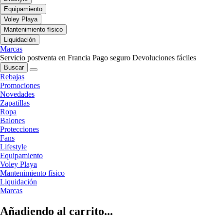
Equipamiento
Voley Playa
Mantenimiento físico
Liquidación
Marcas
Servicio postventa en Francia
Pago seguro
Devoluciones fáciles
Buscar
Rebajas
Promociones
Novedades
Zapatillas
Ropa
Balones
Protecciones
Fans
Lifestyle
Equipamiento
Voley Playa
Mantenimiento físico
Liquidación
Marcas
Añadiendo al carrito...