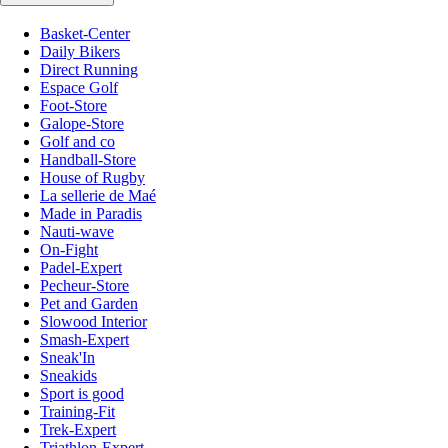
Basket-Center
Daily Bikers
Direct Running
Espace Golf
Foot-Store
Galope-Store
Golf and co
Handball-Store
House of Rugby
La sellerie de Maé
Made in Paradis
Nauti-wave
On-Fight
Padel-Expert
Pecheur-Store
Pet and Garden
Slowood Interior
Smash-Expert
Sneak'In
Sneakids
Sport is good
Training-Fit
Trek-Expert
Triathlon-Expert