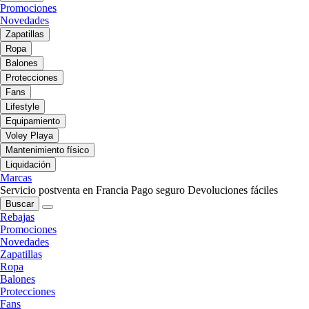
Promociones
Novedades
Zapatillas
Ropa
Balones
Protecciones
Fans
Lifestyle
Equipamiento
Voley Playa
Mantenimiento físico
Liquidación
Marcas
Servicio postventa en Francia
Pago seguro
Devoluciones fáciles
Buscar
Rebajas
Promociones
Novedades
Zapatillas
Ropa
Balones
Protecciones
Fans