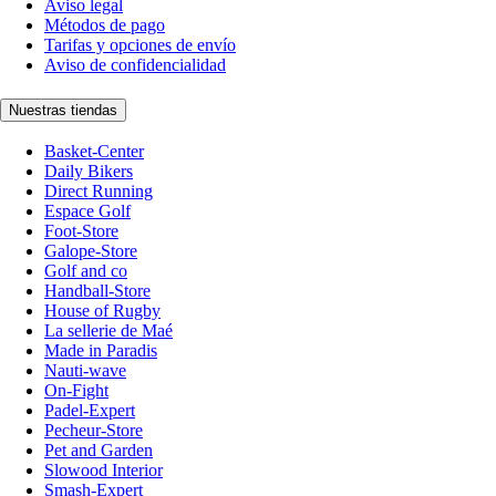
Aviso legal
Métodos de pago
Tarifas y opciones de envío
Aviso de confidencialidad
Nuestras tiendas
Basket-Center
Daily Bikers
Direct Running
Espace Golf
Foot-Store
Galope-Store
Golf and co
Handball-Store
House of Rugby
La sellerie de Maé
Made in Paradis
Nauti-wave
On-Fight
Padel-Expert
Pecheur-Store
Pet and Garden
Slowood Interior
Smash-Expert