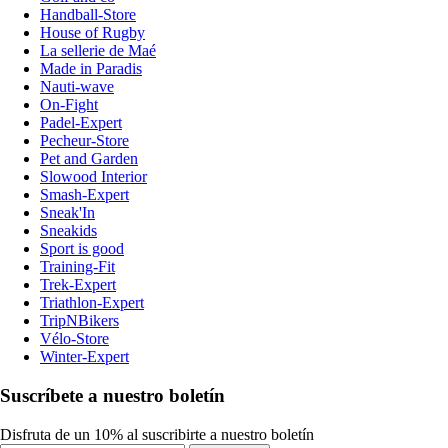
Handball-Store
House of Rugby
La sellerie de Maé
Made in Paradis
Nauti-wave
On-Fight
Padel-Expert
Pecheur-Store
Pet and Garden
Slowood Interior
Smash-Expert
Sneak'In
Sneakids
Sport is good
Training-Fit
Trek-Expert
Triathlon-Expert
TripNBikers
Vélo-Store
Winter-Expert
Suscríbete a nuestro boletín
Disfruta de un 10% al suscribirte a nuestro boletín