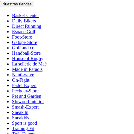
Nuestras tiendas
Basket-Center
Daily Bikers
Direct Running
Espace Golf
Foot-Store
Galope-Store
Golf and co
Handball-Store
House of Rugby
La sellerie de Maé
Made in Paradis
Nauti-wave
On-Fight
Padel-Expert
Pecheur-Store
Pet and Garden
Slowood Interior
Smash-Expert
Sneak'In
Sneakids
Sport is good
Training-Fit
Trek-Expert