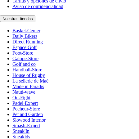
Tarifas y opciones de envío
Aviso de confidencialidad
Nuestras tiendas
Basket-Center
Daily Bikers
Direct Running
Espace Golf
Foot-Store
Galope-Store
Golf and co
Handball-Store
House of Rugby
La sellerie de Maé
Made in Paradis
Nauti-wave
On-Fight
Padel-Expert
Pecheur-Store
Pet and Garden
Slowood Interior
Smash-Expert
Sneak'In
Sneakids