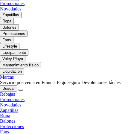
Promociones
Novedades
Zapatillas
Ropa
Balones
Protecciones
Fans
Lifestyle
Equipamiento
Voley Playa
Mantenimiento físico
Liquidación
Marcas
Servicio postventa en Francia
Pago seguro
Devoluciones fáciles
Buscar
Rebajas
Promociones
Novedades
Zapatillas
Ropa
Balones
Protecciones
Fans